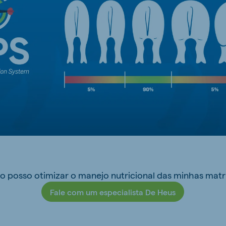
ne (Koudijs)
Russia (Koudijs)
n
Russian
 posso otimizar o manejo nutricional das minhas matr
Fale com um especialista De Heus