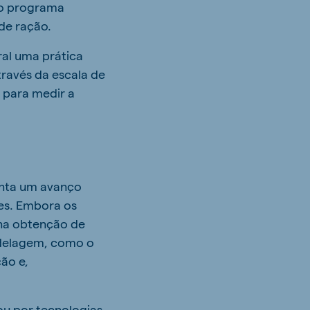
 o programa
de ração.
al uma prática
través da escala de
 para medir a
enta um avanço
zes. Embora os
 na obtenção de
odelagem, como o
ão e,
ou por tecnologias