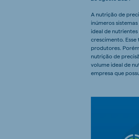
Hungary
Slova
A nutrição de prec
Hungarian
Slovak
inúmeros sistemas
ideal de nutriente
crescimento. Esse 
produtores. Porém
Vietnam
Myan
nutrição de preci
Vietnamese
Burmes
volume ideal de nu
Philippines
India
empresa que possui
English
English
South Africa
South
Afrikaans
English
Egypt (Koudijs)
Ethio
English
English