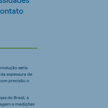
contato
produção seria
o da espessura de
 com precisão o
as do Brasil, a
esagem e medições