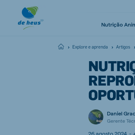
Nutrição Ani
Home
Explore e aprenda
Artigos
NUTRI
Global
English
REPRO
OPORT
Netherlands
Pola
Daniel Grac
Dutch
Polish
Gerente Técn
Czech Republic
Spai
Czech
Spanish
26 agosto 2024
-