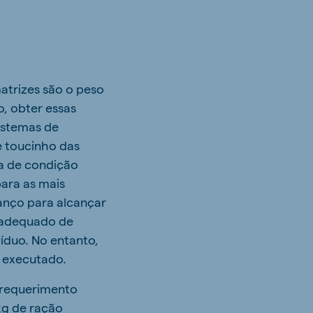
matrizes são o peso
, obter essas
sistemas de
e toucinho das
la de condição
para as mais
anço para alcançar
e adequado de
íduo. No entanto,
l executado.
 requerimento
kg de ração