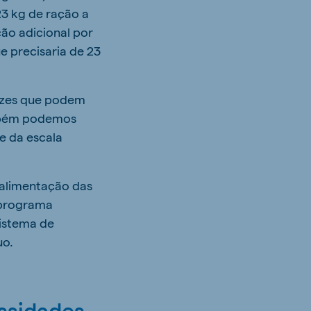
23 kg de ração a
ção adicional por
e precisaria de 23
izes que podem
ambém podemos
e da escala
alimentação das
 programa
sistema de
uo.
ssidades