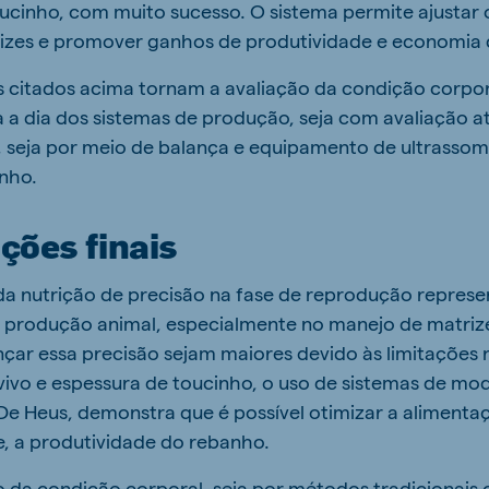
ucinho, com muito sucesso. O sistema permite ajustar
rizes e promover ganhos de produtividade e economia 
s citados acima tornam a avaliação da condição corpor
 a dia dos sistemas de produção, seja com avaliação a
 seja por meio de balança e equipamento de ultrassom
nho.
ções finais
a nutrição de precisão na fase de reprodução repres
 a produção animal, especialmente no manejo de matri
nçar essa precisão sejam maiores devido às limitações
ivo e espessura de toucinho, o uso de sistemas de m
De Heus, demonstra que é possível otimizar a alimentaç
 a produtividade do rebanho.
o da condição corporal, seja por métodos tradicionais 