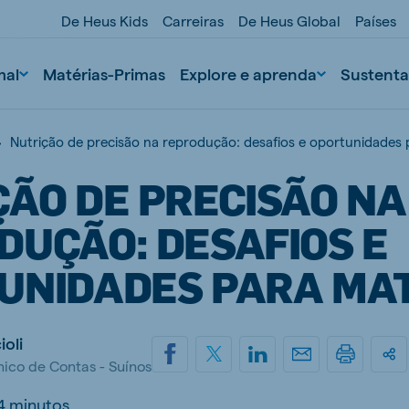
De Heus Kids
Carreiras
De Heus Global
Países
mal
Matérias-Primas
Explore e aprenda
Sustenta
Nutrição de precisão na reprodução: desafios e oportunidades 
ÇÃO DE PRECISÃO NA
DUÇÃO: DESAFIOS E
UNIDADES PARA MA
nd
Portugal
ioli
Portuguese
ico de Contas - Suínos
n
Serbia
Serbian
4 minutos