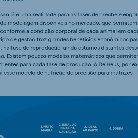
kia
isão já é uma realidade para as fases de creche e engo
 de modelagem disponíveis no mercado, que permitem 
s conforme a condição corporal de cada animal em cada
tipo de gestão traz grandes benefícios econômicos pa
, na fase de reprodução, ainda estamos distantes des
mar
Indonesia
são. Existem poucos modelos matemáticos que permitem
e
Indonesian
trientes para cada fase de produção. A De Heus, por ex
 esse modelo de nutrição de precisão para matrizes.
 Africa
Ghana (Koudijs)
English
pia (Koudijs)