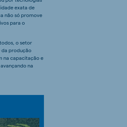
tidade exata de
ica não só promove
vos para o
odos, o setor
e da produção
am na capacitação e
r avançando na