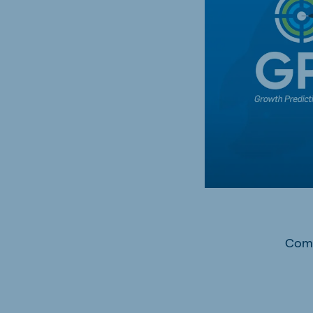
Brasil
Ukrai
Portuguese
Ukrainia
Koudijs Export
English
Como