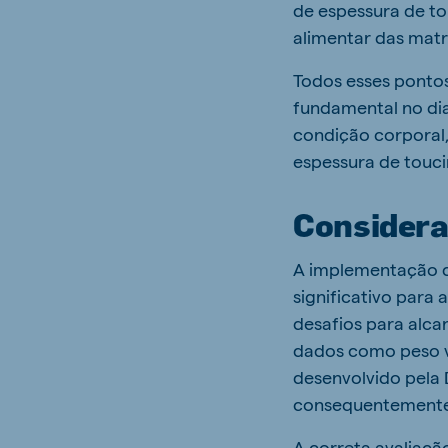
de espessura de to
alimentar das mat
Todos esses ponto
fundamental no dia
condição corporal,
espessura de touci
Considera
A implementação d
significativo para
desafios para alca
dados como peso v
desenvolvido pela 
consequentemente,
A correta avaliaçã