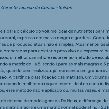
i, Gerente Técnico de Contas - Suínos
veis para o cálculo do volume ideal de nutrientes para 
corporal, expressa em massa magra e gordura. Contudo
emas de produção atuais não é simples. Atualmente, os 
 preparados para coletar o peso vivo e a espessura d
casos, o melhor caminho é recorrer ao método de esca
ando a matriz de 1 a 5, sendo 1 para as mais magras e 5 
do, quando bem realizado, já representa um grande av
isão. A partir da classificação das matrizes, um volum
 atendendo melhor ao requerimento ideal de cada indiv
os, esse método não é aplicado ou, muitas vezes, é ma
 do sistema de modelagem da De Heus, a diferença de
uma matriz magra e uma matriz normal pode atingir 23 