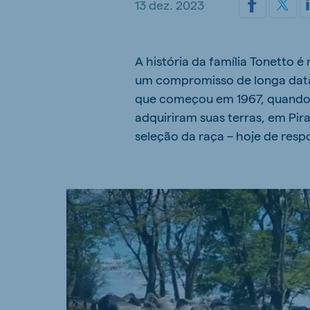
13 dez. 2023
Hungary
Slova
Hungarian
Slovak
A história da família Tonetto 
um compromisso de longa data
que começou em 1967, quando o
Vietnam
Myan
adquiriram suas terras, em Pir
Vietnamese
Burmes
seleção da raça – hoje de resp
Philippines
India
English
English
South Africa
South
Afrikaans
English
Egypt (Koudijs)
Ethio
English
English