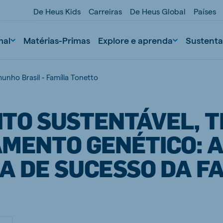
De Heus Kids
Carreiras
De Heus Global
Países
mal
Matérias-Primas
Explore e aprenda
Sustenta
unho Brasil - Família Tonetto
TO SUSTENTÁVEL, 
MENTO GENÉTICO: 
A DE SUCESSO DA FA
nd
Portugal
Portuguese
n
Serbia
Serbian