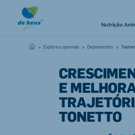
Nutrição Ani
Testem
Home
Explore e aprenda
Depoimentos
Global
CRESCIMEN
English
E MELHORA
TRAJETÓRI
Netherlands
Pola
TONETTO
Dutch
Polish
Czech Republic
Spai
Czech
Spanish