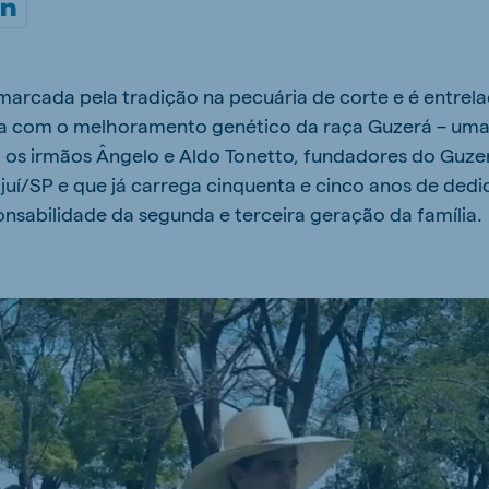
kia
é marcada pela tradição na pecuária de corte e é entre
 com o melhoramento genético da raça Guzerá – uma 
s irmãos Ângelo e Aldo Tonetto, fundadores do Guzer
mar
Indonesia
ajuí/SP e que já carrega cinquenta e cinco anos de ded
e
Indonesian
onsabilidade da segunda e terceira geração da família.
 Africa
Ghana (Koudijs)
English
pia (Koudijs)