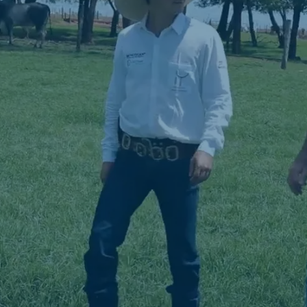
ne (Koudijs)
Russia (Koudijs)
n
Russian