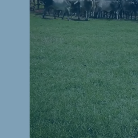
Brasil
Ukrai
Portuguese
Ukrainia
Koudijs Export
English