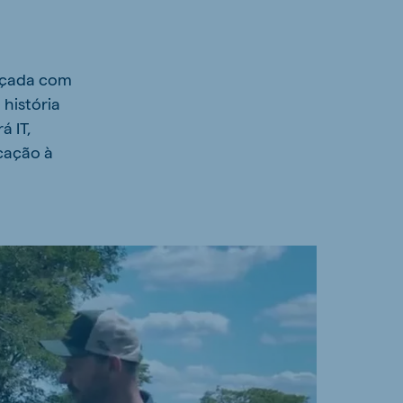
laçada com
história
á IT,
icação à