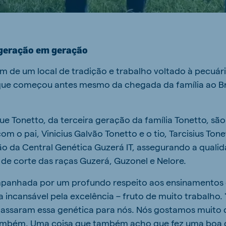
 geração em geração
ém de um local de tradição e trabalho voltado à pecuár
ue começou antes mesmo da chegada da família ao Bra
ique Tonetto, da terceira geração da família Tonetto, s
om o pai, Vinicius Galvão Tonetto e o tio, Tarcisius To
o da Central Genética Guzerá IT, assegurando a quali
de corte das raças Guzerá, Guzonel e Nelore.
mpanhada por um profundo respeito aos ensinamentos 
 incansável pela excelência – fruto de muito trabalho.
 passaram essa genética para nós. Nós gostamos muito 
também. Uma coisa que também acho que fez uma boa d