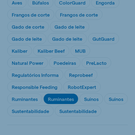
Aves
Búfalos
ColorGuard
Engorda
Frangos de corte
Frangos de corte
Gado de corte
Gado de leite
Gado de leite
Gado de leite
GutGuard
Kaliber
Kaliber Beef
MUB
Natural Power
Poedeiras
PreLacto
Regulatórios Informa
Reprobeef
Responsible Feeding
RobotExpert
Ruminantes
Ruminantes
Suínos
Suínos
Sustentabilidade
Sustentabilidade