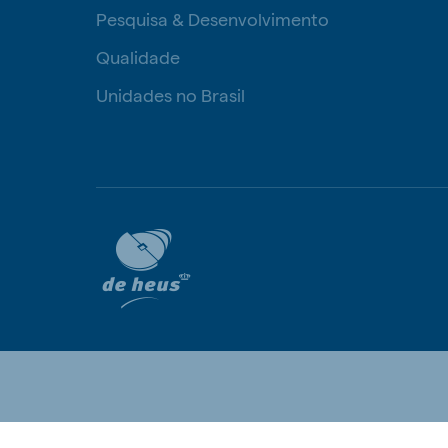
Pesquisa & Desenvolvimento
Hungary
Slova
Hungarian
Slovak
Qualidade
Unidades no Brasil
Vietnam
Myan
Vietnamese
Burmes
Philippines
India
English
English
South Africa
South
Afrikaans
English
Egypt (Koudijs)
Ethio
English
English