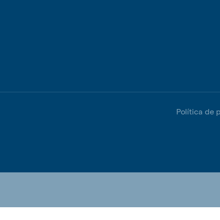
kia
mar
Indonesia
e
Indonesian
Política de 
 Africa
Ghana (Koudijs)
English
pia (Koudijs)