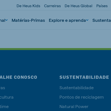
De Heus Kids
Carreiras
De Heus Global
Países
mal
Matérias-Primas
Explore e aprenda
Sustenta
ALHE CONOSCO
SUSTENTABILIDADE
ras
Sustentabilidade
nd
Portugal
Portuguese
cultura
Pontos de reciclagem
n
Serbia
time
Natural Power
Serbian