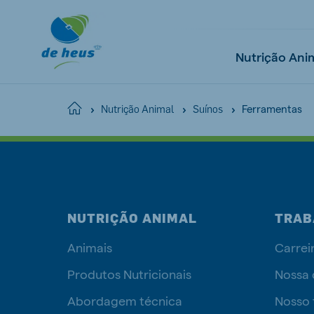
Nutrição Ani
Ferramentas
Home
Nutrição Animal
Suínos
Global
English
NUTRIÇÃO ANIMAL
TRAB
Animais
Carrei
Netherlands
Pola
Dutch
Polish
Produtos Nutricionais
Nossa 
Czech Republic
Spai
Abordagem técnica
Nosso 
Czech
Spanish