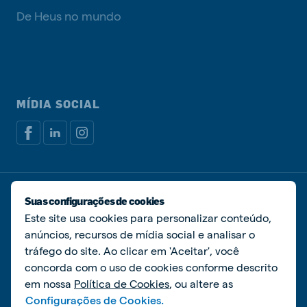
De Heus no mundo
MÍDIA SOCIAL
Política de privacidade
Política de cookies
Suas configurações de cookies
Gerenciar cookies
Este site usa cookies para personalizar conteúdo,
anúncios, recursos de mídia social e analisar o
© De Heus Nutrição Animal
tráfego do site. Ao clicar em 'Aceitar', você
concorda com o uso de cookies conforme descrito
em nossa
Política de Cookies
, ou altere as
Configurações de Cookies.