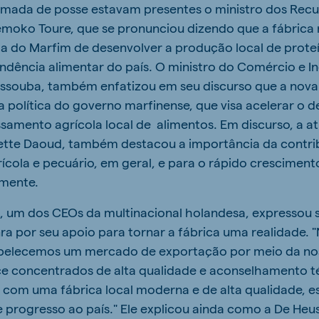
omada de posse estavam presentes o ministro dos Recu
iémoko Toure, que se pronunciou dizendo que a fábrica r
a do Marfim de desenvolver a produção local de prote
dência alimentar do país. O ministro do Comércio e In
ssouba, também enfatizou em seu discurso que a nova
 política do governo marfinense, que visa acelerar o 
samento agrícola local de alimentos. Em discurso, a a
vette Daoud, também destacou a importância da contri
rícola e pecuário, em geral, e para o rápido crescimen
amente.
, um dos CEOs da multinacional holandesa, expressou 
a por seu apoio para tornar a fábrica uma realidade. "
belecemos um mercado de exportação por meio da nos
ce concentrados de alta qualidade e aconselhamento t
 com uma fábrica local moderna e de alta qualidade, 
 progresso ao país." Ele explicou ainda como a De Heu