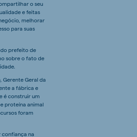
ompartilhar o seu
ualidade e feitas
negócio, melhorar
esso para suas
do prefeito de
o sobre o fato de
lidade.
, Gerente Geral da
nte a fábrica e
 é construir um
de proteína animal
iscursos foram
r confiança na