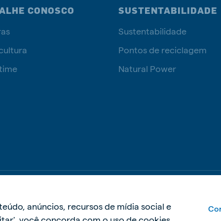
ALHE CONOSCO
SUSTENTABILIDADE
ras
Sustentabilidade
cultura
Pontos de reciclagem
time
Natural Power
Política de 
teúdo, anúncios, recursos de mídia social e
Con
ceitar', você concorda com o uso de cookies