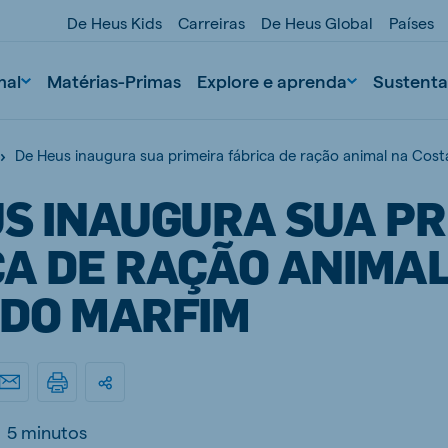
De Heus Kids
Carreiras
De Heus Global
Países
mal
Matérias-Primas
Explore e aprenda
Sustenta
De Heus inaugura sua primeira fábrica de ração animal na Cos
US INAUGURA SUA PR
CA DE RAÇÃO ANIMA
 DO MARFIM
nd
Portugal
Portuguese
n
Serbia
5 minutos
Serbian