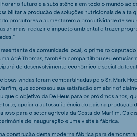
lhorar o futuro e a subsistência em todo o mundo ao c
sibilitar a produção de soluções nutricionais de alta q
ndo produtores a aumentarem a produtividade de seu 
us animais, reduzir o impacto ambiental e trazer progr
ades."
resentante da comunidade local, o primeiro deputado 
uma Adé Thomas, também compartilhou seu entusiasm
icipará do desenvolvimento econômico e social da loca
 de boas-vindas foram compartilhadas pelo Sr. Mark Hop
arfim, que expressou sua satisfação em abrir oficialme
que o objetivo da De Heus para os próximos anos, que
e forte, apoiar a autossuficiência do país na produção 
valioso para o setor agrícola da Costa do Marfim. Os d
erimônia de inauguração e uma visita à fábrica.
u na construção desta moderna fábrica para demonstra