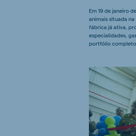
Hungary
Slova
Em 19 de janeiro d
Hungarian
Slovak
animais situada na
fábrica já ativa,
especialidades, ga
portfólio completo
Vietnam
Myan
Vietnamese
Burmes
Philippines
India
English
English
South Africa
South
Afrikaans
English
Egypt (Koudijs)
Ethio
English
English