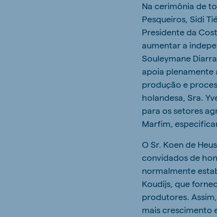
Na cerimônia de t
Pesqueiros, Sidi T
Presidente da Cost
aumentar a indepen
Souleymane Diarra
apoia plenamente a
produção e proces
holandesa, Sra. Y
para os setores ag
Marfim, especific
O Sr. Koen de Heus
convidados de honr
normalmente esta
Koudijs, que forne
produtores. Assim,
mais crescimento e