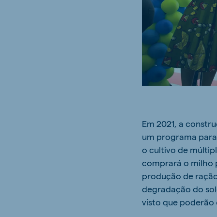
Brasil
Ukrai
Portuguese
Ukrainia
Koudijs Export
English
Em 2021, a constru
um programa para 
o cultivo de múltip
comprará o milho p
produção de ração 
degradação do sol
visto que poderão 