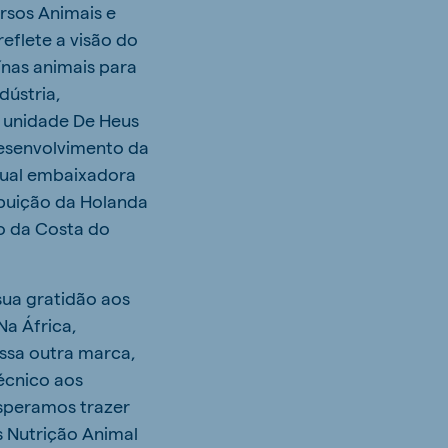
rsos Animais e
eflete a visão do
ínas animais para
dústria,
 unidade De Heus
desenvolvimento da
tual embaixadora
buição da Holanda
to da Costa do
sua gratidão aos
Na África,
sa outra marca,
écnico aos
esperamos trazer
s Nutrição Animal