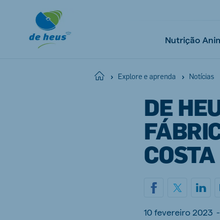
Nutrição Ani
Home
Explore e aprenda
Notícias
DE HE
Global
English
FÁBRI
COSTA
Netherlands
Pola
Dutch
Polish
Czech Republic
Spai
10 fevereiro 2023
-
Czech
Spanish