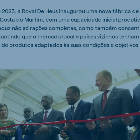
kia
e 2023, a Royal De Heus inaugurou uma nova fábrica de
 Costa do Marfim, com uma capacidade inicial produtiv
 produz não só rações completas, como também concent
rantindo que o mercado local e países vizinhos tenha
 de produtos adaptados às suas condições e objetivos 
mar
Indonesia
e
Indonesian
 Africa
Ghana (Koudijs)
English
pia (Koudijs)