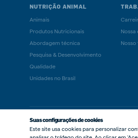
NUTRIÇÃO ANIMAL
TRAB
Animais
Carrei
Produtos Nutricionais
Nossa 
Abordagem técnica
Nosso 
Pesquisa & Desenvolvimento
Qualidade
Unidades no Brasil
Suas configurações de cookies
Este site usa cookies para personalizar con
analisar o tráfego do site. Ao clicar em 'A