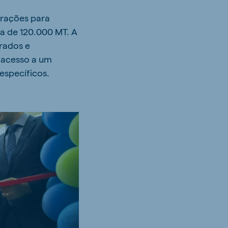
 rações para
a de 120.000 MT. A
rados e
m acesso a um
específicos.