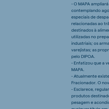
- O MAPA ampliará 
contemplando agora
especiais de despa
relacionadas ao tr
destinados à alim
utilizadas no prep
industriais; os ar
varejistas; as pro
pelo DIPOA.
- Enfatizou que a 
MAPA.
- Atualmente exist
Fracionador. O no
- Esclarece, regul
produtos destinad
pesagem e acondic
qualquer título em