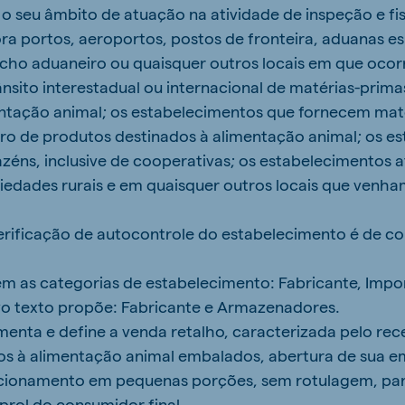
o seu âmbito de atuação na atividade de inspeção e fi
 portos, aeroportos, postos de fronteira, aduanas esp
cho aduaneiro ou quaisquer outros locais em que ocor
ânsito interestadual ou internacional de matérias-prim
entação animal; os estabelecimentos que fornecem mat
aro de produtos destinados à alimentação animal; os e
mazéns, inclusive de cooperativas; os estabelecimentos 
priedades rurais e em quaisquer outros locais que venha
verificação de autocontrole do estabelecimento é de 
em as categorias de estabelecimento: Fabricante, Impo
vo texto propõe: Fabricante e Armazenadores.
amenta e define a venda retalho, caracterizada pelo re
os à alimentação animal embalados, abertura de sua 
ionamento em pequenas porções, sem rotulagem, para
 prol do consumidor final.