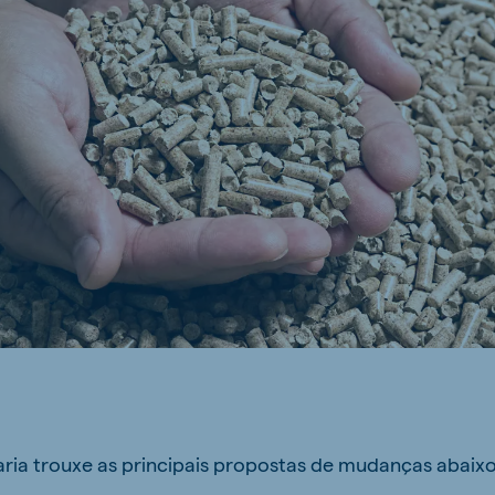
ne (Koudijs)
Russia (Koudijs)
n
Russian
ria trouxe as principais propostas de mudanças abaixo