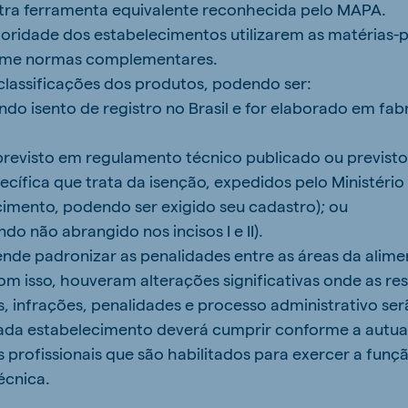
utra ferramenta equivalente reconhecida pelo MAPA.
toridade dos estabelecimentos utilizarem as matérias
rme normas complementares.
 classificações dos produtos, podendo ser:
ndo isento de registro no Brasil e for elaborado em fab
o previsto em regulamento técnico publicado ou previs
ífica que trata da isenção, expedidos pelo Ministério 
imento, podendo ser exigido seu cadastro); ou
ando não abrangido nos incisos I e II).
tende padronizar as penalidades entre as áreas da alim
om isso, houveram alterações significativas onde as re
, infrações, penalidades e processo administrativo ser
cada estabelecimento deverá cumprir conforme a autua
s profissionais que são habilitados para exercer a funç
écnica.