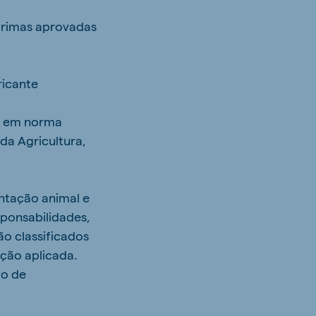
-primas aprovadas
ricante
to em norma
da Agricultura,
entação animal e
sponsabilidades,
ão classificados
ção aplicada.
ão de