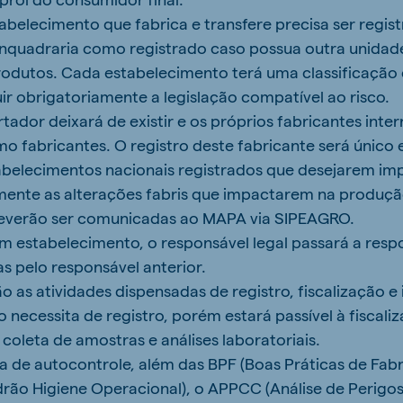
tabelecimento que fabrica e transfere precisa ser regi
enquadraria como registrado caso possua outra unidade
rodutos. Cada estabelecimento terá uma classificação
uir obrigatoriamente a legislação compatível ao risco.
tador deixará de existir e os próprios fabricantes inte
mo fabricantes. O registro deste fabricante será único 
tabelecimentos nacionais registrados que desejarem im
mente as alterações fabris que impactarem na produçã
verão ser comunicadas ao MAPA via SIPEAGRO.
um estabelecimento, o responsável legal passará a resp
s pelo responsável anterior.
ão as atividades dispensadas de registro, fiscalização e 
 necessita de registro, porém estará passível à fiscali
 coleta de amostras e análises laboratoriais.
ma de autocontrole, além das BPF (Boas Práticas de Fa
ão Higiene Operacional), o APPCC (Análise de Perigos