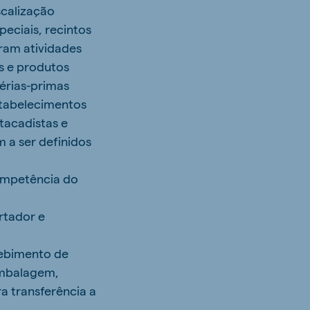
scalização
eciais, recintos
ram atividades
as e produtos
érias-primas
stabelecimentos
atacadistas e
m a ser definidos
competência do
rtador e
cebimento de
embalagem,
 transferência a