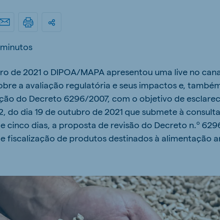
kia
 minutos
bro de 2021 o DIPOA/MAPA apresentou uma live no can
mar
Indonesia
bre a avaliação regulatória e seus impactos e, també
e
Indonesian
ação do Decreto 6296/2007, com o objetivo de esclarec
2, do dia 19 de outubro de 2021 que submete à consulta
e cinco dias, a proposta de revisão do Decreto n.º 62
e fiscalização de produtos destinados à alimentação a
 Africa
Ghana (Koudijs)
English
pia (Koudijs)