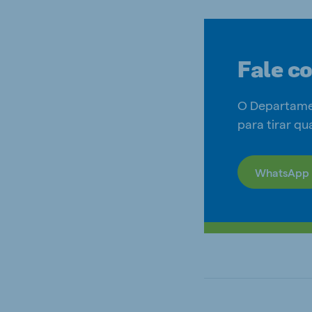
Fale c
O Departamen
para tirar qu
WhatsApp