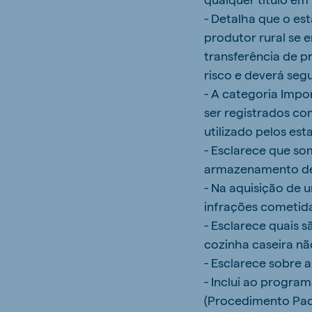
- Detalha que o es
produtor rural se 
transferência de p
risco e deverá seg
- A categoria Impor
ser registrados co
utilizado pelos es
- Esclarece que so
armazenamento de
- Na aquisição de 
infrações cometida
- Esclarece quais s
cozinha caseira não
- Esclarece sobre a
- Inclui ao progra
(Procedimento Padr