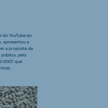
al do YouTube do
m, apresentou a
er a proposta da
 pública, pelo
96/2007, que
nimal.