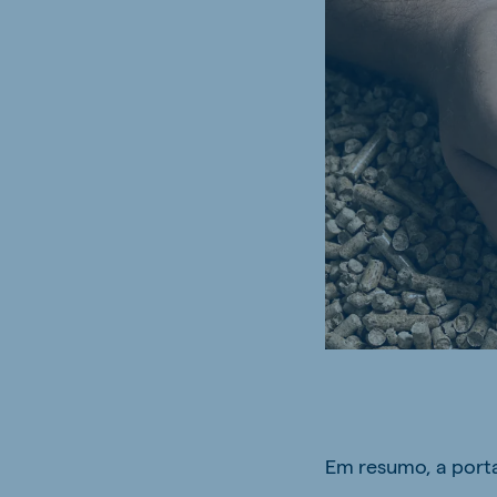
Brasil
Ukrai
Portuguese
Ukrainia
Koudijs Export
English
Em resumo, a porta