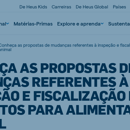
De Heus Kids
Carreiras
De Heus Global
Países
mal
Matérias-Primas
Explore e aprenda
Sustenta
Conheça as propostas de mudanças referentes à inspeção e fisca
animal
ÇA AS PROPOSTAS D
ÇAS REFERENTES À
ÃO E FISCALIZAÇÃO
nd
Portugal
TOS PARA ALIMENT
Portuguese
L
n
Serbia
Serbian