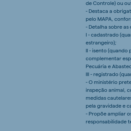
de Controle) ou o
- Destaca a obriga
pelo MAPA, confo
- Detalha sobre as
I - cadastrado (qua
estrangeiro);
II - isento (quand
complementar espec
Pecuária e Abastec
III - registrado (qu
- O ministério pre
inspeção animal, c
medidas cautelares
pela gravidade e 
- Propõe ampliar o
responsabilidade t