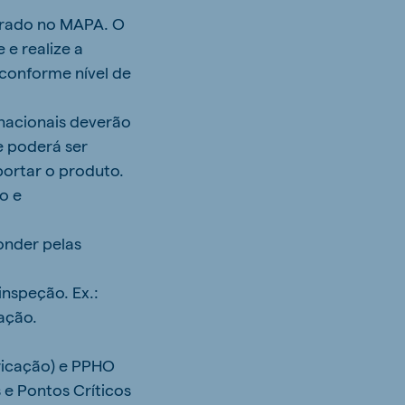
strado no MAPA. O
 e realize a
 conforme nível de
rnacionais deverão
e poderá ser
portar o produto.
o e
onder pelas
inspeção. Ex.:
zação.
bricação) e PPHO
 e Pontos Críticos