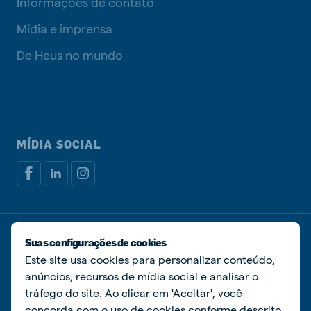
Informações de contato
Mídia e imprensa
De Heus no mundo
MÍDIA SOCIAL
Política de privacidade
Política de cookies
Suas configurações de cookies
Gerenciar cookies
Este site usa cookies para personalizar conteúdo,
anúncios, recursos de mídia social e analisar o
© De Heus Nutrição Animal
tráfego do site. Ao clicar em 'Aceitar', você
concorda com o uso de cookies conforme descrito