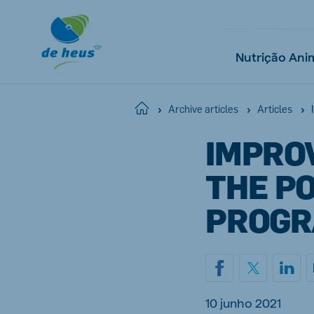
Nutrição Ani
Home
Archive articles
Articles
IMPRO
Global
English
THE P
PROGR
Netherlands
Pola
Dutch
Polish
Czech Republic
Spai
10 junho 2021
Czech
Spanish