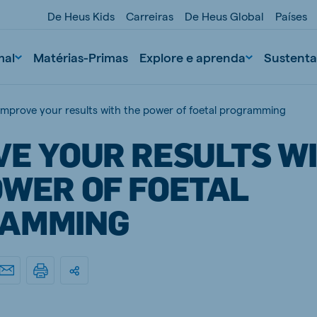
De Heus Kids
Carreiras
De Heus Global
Países
mal
Matérias-Primas
Explore e aprenda
Sustenta
Improve your results with the power of foetal programming
VE YOUR RESULTS W
OWER OF FOETAL
AMMING
nd
Portugal
Portuguese
n
Serbia
Serbian