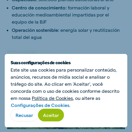
Centro de conocimiento:
formación laboral y
educación medioambiental impartidas por el
equipo de la BJF
Operación sostenible:
energía solar y reutilización
total del agua
Suas configurações de cookies
Este site usa cookies para personalizar conteúdo,
anúncios, recursos de mídia social e analisar o
tráfego do site. Ao clicar em 'Aceitar', você
concorda com o uso de cookies conforme descrito
em nossa
Política de Cookies
, ou altere as
Configurações de Cookies.
Recusar
Aceitar